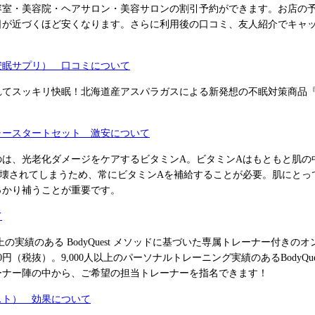
容室・美容院・ヘアサロン・美容サロンの割引予約ができます。お店の
日が近づくほど安くなります。さらに利用後の口コミ、友人紹介でキャ
安眠サプリ） 口コミについて
れてスッキリ快眠！北海道産アスパラガスによる新発想の不眠対策商品
ャースタートセット 激安について
のは、光老化ダメージをケアするビタミンA。ビタミンAはもともと肌の
破壊されてしまうため、常にビタミンAを補給することが必要。肌にとっ
っかり補うことが重要です。
て
以上の実績のある BodyQuest メソッドに基づいた専属トレーナー付き
0円（税抜）。9,000人以上のパーソナルトレーニング実績のあるBodyQu
ーナー陣の中から、ご希望の担当トレーナーを指名できます！
スト） 効果について