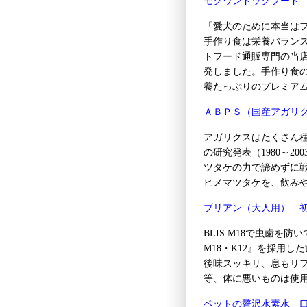
モグワンドッグフード
「愛犬のために本当は
手作り食は栄養バラン
トフード通販専門の当
発しました。手作り食
養たっぷりのプレミア
ＡＢＰＳ（国産アガリ
アガリクスはたくさん
の研究発表（1980～
ツタケの力で諦めずに
ヒメマツタケを、飲みや
ブリアン（大人用） 初
BLIS M18で虫歯を
M18・K12』を採用
後味スッキリ、息もリ
等、体に悪いものは使
ペットの贅沢水素水 