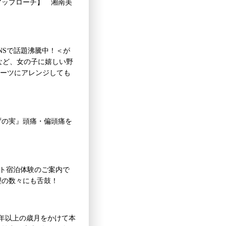
アップローチ】 湘南美
SNSで話題沸騰中！＜が
等など、女の子に嬉しい野
イーツにアレンジしても
ずの実』頭痛・偏頭痛を
ート宿泊体験のご案内で
理の数々にも舌鼓！
0年以上の歳月をかけて本