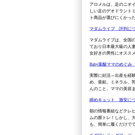
アロメルは、足のニオ
しい足のデオドラント
ト商品が選びにくかっ
マダムライブ 評判に
マダムライブは、全国の
ており日本最大級の人
女好きの男性にオスス
Baby葉酸ママのめぐ
実際に妊活～出産を経
め、亜鉛、ミネラル、
んのこと、ママの美容
締めキュット 激安に
朝の情報番組などテレ
ムの膣トレ！しかし、
も、簡単に履くだけで