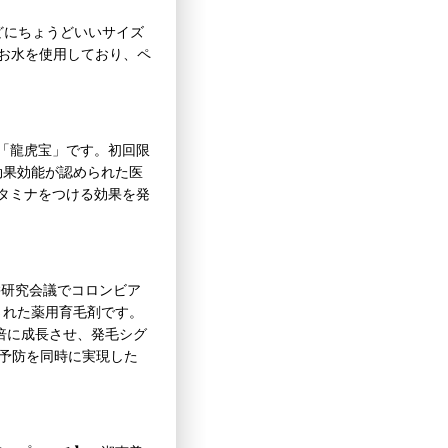
などにちょうどいいサイズ
のお水を使用しており、ペ
剤「龍虎宝」です。初回限
効果効能が認められた医
スタミナをつける効果を発
毛髪研究会議でコロンビア
された薬用育毛剤です。
倍に成長させ、発毛シグ
毛予防を同時に実現した