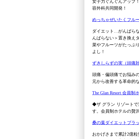
女子力ぐんぐんアップ
容外科共同開発！
めっちゃぜいたくフル
ダイエット…がんばらなく
んばらない＞置き換えダ
菜やフルーツがたっぷり
よし！
ずきしらずの実（頭痛
頭痛・偏頭痛でお悩み
元から改善する革命的
The Glan Resor
◆ザ グラン リゾート
す。会員制ホテルの贅
桑の葉ダイエットブラ
おかげさまで累計2億粒