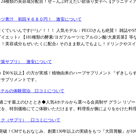
！24種類の美容成分配合！ぜ～んぶ叶えたい欲張り女子へ【グラニティ
ーツ青汁 初回￥６８０円！ 激安について
ていいんです(^^)／！！！ 人気モデル：PECOさんも絶賛！ 雑誌や
イエット♪ 【181種類の酵素/ヨガフルーツ/ヒアルロン酸/大麦若菜】
！美容成分もぜいたくに配合♪ そのまま飲んでもよし！ドリンクやス
対策サプリ） 激安について
の【90％以上】の方が実感！植物由来のハーブサプリメント『ずきしら
なサプリメントです。
t 会員制ホテルの体験宿泊 口コミについて
で過ごす最上のひととき◆人気4ホテルから選べる会員制ザ グラン リゾ
沢を、特別価格にてご体験いただけます。料理長が腕によりをかけた料
ック（サプリ） 口コミについて
突破！CMでもおなじみ、創業130年以上の実績をもつ『大田胃酸』が1