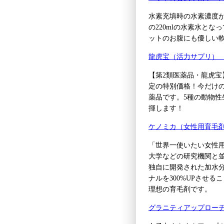
水素充填時の水素濃度が1
の220mlの水素水と
ットのお腹にも優しい
龍虎宝（活力サプリ）
【第2類医薬品・龍虎宝
定の特別価格！今だけの
薬品です。5種の動物性
揮します！
ケノミカ（女性用育毛
「世界一使いたい女性用
大学などの研究機関と
独自に開発された加水分
ナルを300%UPさせ
理想の育毛剤です。
グラニティアップロー