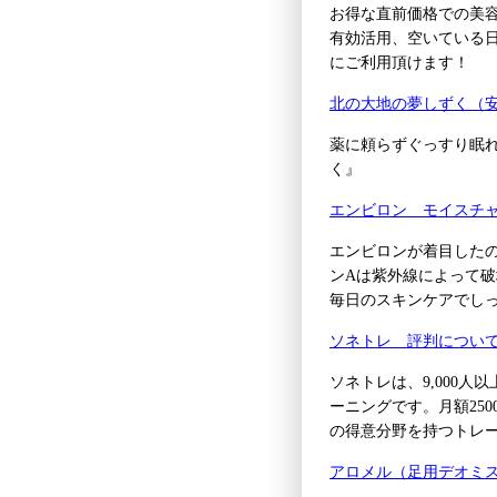
お得な直前価格での美
有効活用、空いている
にご利用頂けます！
北の大地の夢しずく（
薬に頼らずぐっすり眠
く』
エンビロン モイスチ
エンビロンが着目した
ンAは紫外線によって
毎日のスキンケアでし
ソネトレ 評判につい
ソネトレは、9,000人
ーニングです。月額250
の得意分野を持つトレ
アロメル（足用デオミ