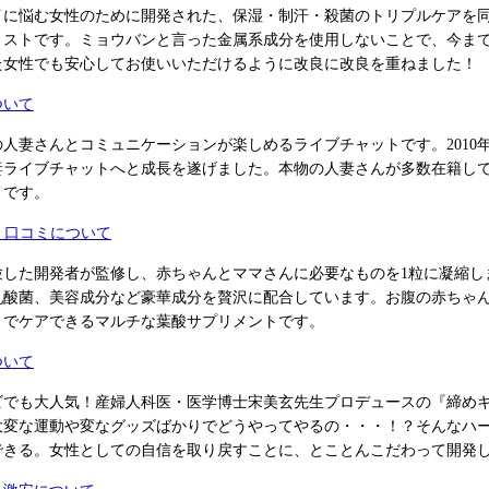
イに悩む女性のために開発された、保湿・制汗・殺菌のトリプルケアを
ミストです。ミョウバンと言った金属系成分を使用しないことで、今ま
た女性でも安心してお使いいただけるように改良に改良を重ねました！
ついて
人妻さんとコミュニケーションが楽しめるライブチャットです。2010
妻ライブチャットへと成長を遂げました。本物の人妻さんが多数在籍し
メです。
み 口コミについて
験した開発者が監修し、赤ちゃんとママさんに必要なものを1粒に凝縮し
乳酸菌、美容成分など豪華成分を贅沢に配合しています。お腹の赤ちゃ
までケアできるマルチな葉酸サプリメントです。
ついて
ビでも大人気！産婦人科医・医学博士宋美玄先生プロデュースの『締め
大変な運動や変なグッズばかりでどうやってやるの・・・！？そんなハ
できる。女性としての自信を取り戻すことに、とことんこだわって開発