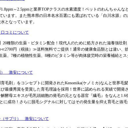
.8ppm～2.5ppmと業界TOPクラスの水素濃度！ペットのわんちゃん
なっています。また熊本県の日本名水百選にも選ばれている「白川水源」
軟水となっています。
 口コミについて
】20種類の生薬・ビタミン配合！現代人のために処方された滋養強壮
≪2700円（税抜）≫送料無料でご提供！通常の健康食品類とは違い、
生薬、7種の植物性生薬、8種のビタミン等が肉体疲労時の栄養補給と
剤） 激安について
育毛剤」をコンセプトに開発されたKenomika(ケノミカ)なんと世界
並び最優秀賞を受賞した育毛理論を採用！世界に認められる実績で開発
解酵母エキスが毛乳頭細胞の発毛の元となる器官『繊毛』をなんと1.6
ることに成功！さらに脱毛シグナルに対してはその発生量を抑え育毛と抜
チ（サプリ） 激安について