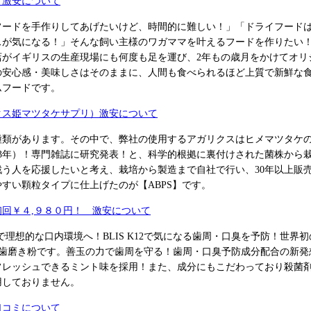
 激安について
フードを手作りしてあげたいけど、時間的に難しい！」「ドライフード
スが気になる！」そんな飼い主様のワガママを叶えるフードを作りたい
店がイギリスの生産現場にも何度も足を運び、2年もの歳月をかけてオリ
の安心感・美味しさはそのままに、人間も食べられるほど上質で新鮮な
ムフードです。
クス姫マツタケサプリ）激安について
種類があります。その中で、弊社の使用するアガリクスはヒメマツタケの
2003年）！専門雑誌に研究発表！と、科学的根拠に裏付けされた菌株から
戦う人を応援したいと考え、栽培から製造まで自社で行い、30年以上販
すい顆粒タイプに仕上げたのが【ABPS】です。
回￥４,９８０円！ 激安について
防いで理想的な口内環境へ！BLIS K12で気になる歯周・口臭を予防！世界初
した歯磨き粉です。善玉の力で歯周を守る！歯周・口臭予防成分配合の新
フレッシュできるミント味を採用！また、成分にもこだわっており殺菌
用しておりません。
口コミについて