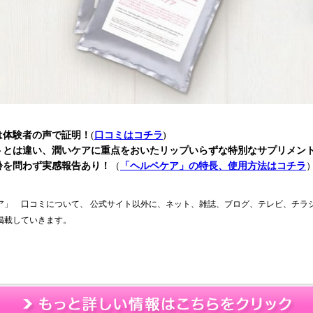
は体験者の声で証明！
(
口コミはコチラ
)
トとは違い、潤いケアに重点をおいたリップいらずな特別なサプリメン
齢を問わず実感報告あり！
（
「ヘルペケア」の特長、使用方法はコチラ
ア」 口コミについて、 公式サイト以外に、ネット、雑誌、ブログ、テレビ、チラ
掲載していきます。