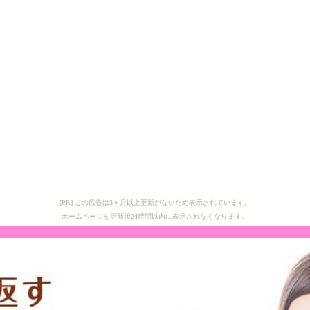
[PR] この広告は3ヶ月以上更新がないため表示されています。
ホームページを更新後24時間以内に表示されなくなります。