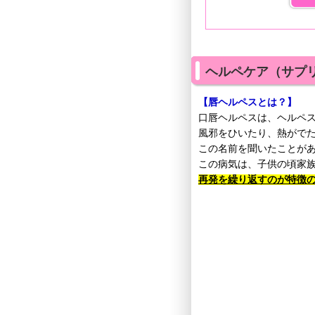
ヘルペケア（サプ
【唇ヘルペスとは？】
口唇ヘルペスは、ヘルペ
風邪をひいたり、熱がで
この名前を聞いたことが
この病気は、子供の頃家
再発を繰り返すのが特徴