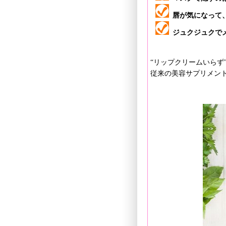
唇が気になって
ジュクジュクで
“リップクリームいらず
従来の美容サプリメン