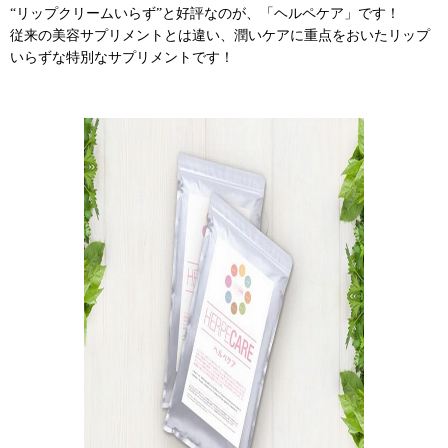
“リップクリームいらず”と好評なのが、「ヘルペケア」です！
従来の美容サプリメントとは違い、潤いケアに重点をおいたリップ
いらずな特別なサプリメントです！