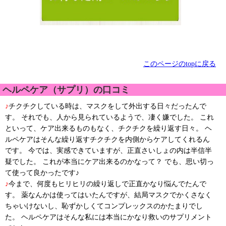
このページのtopに戻る
ヘルペケア（サプリ）の口コミ
♪
チクチクしている時は、マスクをして外出する日々だったんで
す。 それでも、人から見られているようで、凄く嫌でした。 これ
といって、ケア出来るものもなく、チクチクを繰り返す日々。 ヘ
ルペケアはそんな繰り返すチクチクを内側からケアしてくれるん
です。 今では、実感できていますが、正直さいしょの内は半信半
疑でした。 これが本当にケア出来るのかなって？ でも、思い切っ
て使って良かったです♪
♪
今まで、何度もヒリヒリの繰り返しで正直かなり悩んでたんで
す。 薬なんかは使ってはいたんですが、結局マスクでかくさなく
ちゃいけないし、恥ずかしくてコンプレックスのかたまりでし
た。 ヘルペケアはそんな私には本当にかなり救いのサプリメント