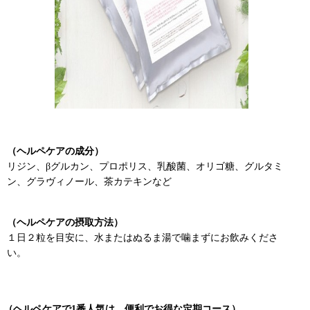
（ヘルペケアの成分）
リジン、βグルカン、プロポリス、乳酸菌、オリゴ糖、グルタミ
ン、グラヴィノール、茶カテキンなど
（ヘルペケアの摂取方法）
１日２粒を目安に、水またはぬるま湯で噛まずにお飲みくださ
い。
（ヘルペケアで1番人気は、便利でお得な定期コース）