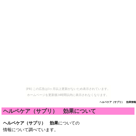
[PR] この広告は3ヶ月以上更新がないため表示されています。
ホームページを更新後24時間以内に表示されなくなります。
ヘルペケア（サプリ） 効果情報
ヘルペケア（サプリ） 効果について
ヘルペケア（サプリ）
効果
についての
情報について調べています。